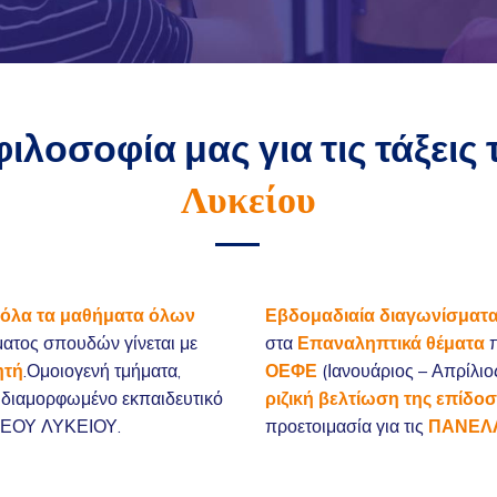
φιλοσοφία μας για τις τάξεις 
Λυκείου
όλα τα μαθήματα όλων
Εβδομαδιαία διαγωνίσματ
ματος σπουδών γίνεται με
στα
Επαναληπτικά θέματα
π
ητή
.Ομοιογενή τμήματα,
ΟΕΦΕ
(Ιανουάριος – Απρίλιος
ά διαμορφωμένο εκπαιδευτικό
ριζική βελτίωση της επίδο
 ΝΕΟΥ ΛΥΚΕΙΟΥ.
προετοιμασία για τις
ΠΑΝΕΛΛ