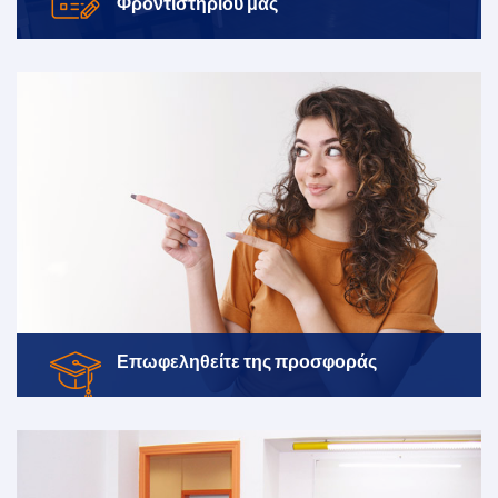
Φροντιστηρίου μας
Επωφεληθείτε της
προσφοράς